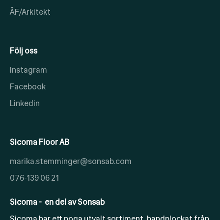
ÅF/Arkitekt
Följ oss
Instagram
Facebook
Linkedin
Sicoma Floor AB
marika.stemminger@sonsab.com
076-139 06 21
Sicoma - en del av Sonsab
Sicoma har ett noga utvalt sortiment, handplockat från