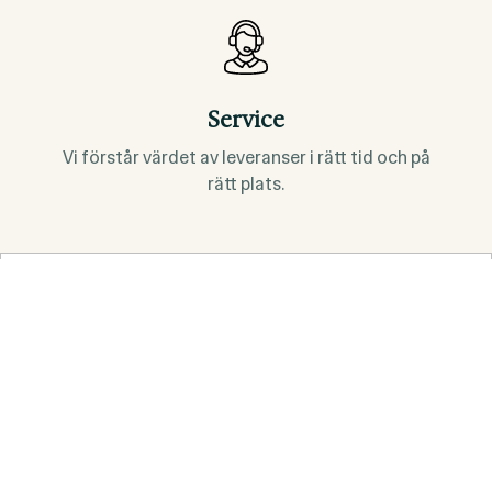
Service
Vi förstår värdet av leveranser i rätt tid och på
rätt plats.
Upplev våra mattor
Cocos-Borst
Här har vi samlat Sicomas sortiment av kokosborst-
mattor.