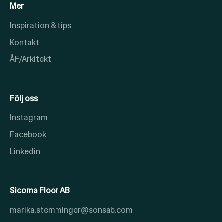
Mer
Inspiration & tips
Kontakt
ÅF/Arkitekt
Följ oss
Instagram
Facebook
Linkedin
Sicoma Floor AB
marika.stemminger@sonsab.com