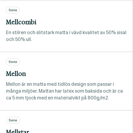
Serie
Mellcombi
En stilren och slitstark matta i vävd kvalitet av 50% sisal
och 50% ull.
Serie
Mellon
Mellon är en matta med tidlös design som passar i
många miljöer. Mattan har latex som baksida och är ca
ca 5 mm tjock med en materialvikt på 800g/m2.
Serie
Mellstar