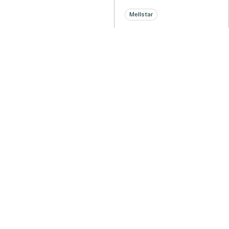
Mellstar
Mellstar 497
Mellstar
Mellstar 499