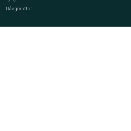
Gångmattor
Mer
Inspiration & tips
Kontakt
ÅF/Arkitekt
Följ oss
Instagram
Facebook
Linkedin