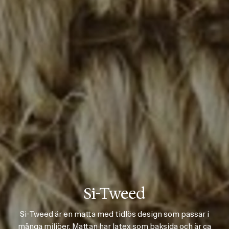
Si-Tweed
Si-Tweed är en matta med tidlös design som passar i
många miljöer. Mattan har latex som baksida och är ca