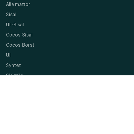
Alla mattor
Sisal
Ull-Sisal
Cocos-Sisal
Cocos-Borst
Ull
Syntet
Sjögräs
Gångmattor
Mer
Inspiration & tips
Kontakt