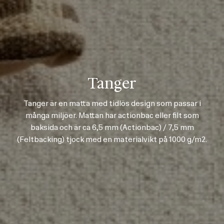
Tanger
Tanger är en matta med tidlös design som passar i
många miljöer. Mattan har actionbac eller filt som
baksida och är ca 6,5 mm (Actionbac) / 7,5 mm
(Feltbacking) tjock med en materialvikt på 1000 g/m2.