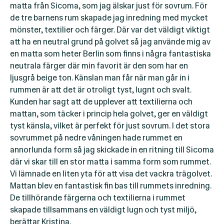
matta från Sicoma, som jag älskar just för sovrum. För
de tre barnens rum skapade jag inredning med mycket
mönster, textilier och färger. Där var det väldigt viktigt
att ha en neutral grund på golvet så jag använde mig av
en matta som heter Berlin som finns i några fantastiska
neutrala färger där min favorit är den som har en
ljusgrå beige ton. Känslan man får när man går in i
rummen är att det är otroligt tyst, lugnt och svalt.
Kunden har sagt att de upplever att textilierna och
mattan, som täcker i princip hela golvet, ger en väldigt
tyst känsla, vilket är perfekt för just sovrum. I det stora
sovrummet på nedre våningen hade rummet en
annorlunda form så jag skickade in en ritning till Sicoma
där vi skar till en stor matta i samma form som rummet.
Vi lämnade en liten yta för att visa det vackra trägolvet.
Mattan blev en fantastisk fin bas till rummets inredning.
De tillhörande färgerna och textilierna i rummet
skapade tillsammans en väldigt lugn och tyst miljö,
berättar Kristina.