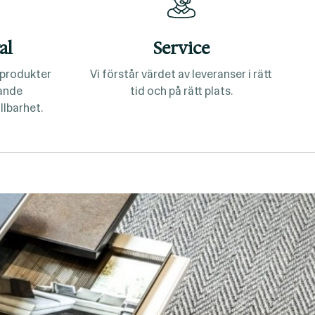
al
Service
a produkter
Vi förstår värdet av leveranser i rätt
lande
tid och på rätt plats.
llbarhet.