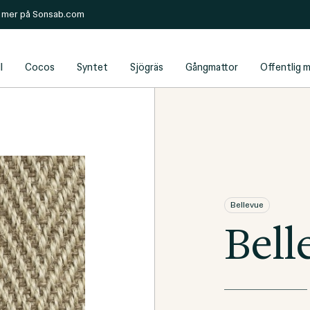
s mer på
Sonsab.com
l
Cocos
Syntet
Sjögräs
Gångmattor
Offentlig m
Bellevue
Bell