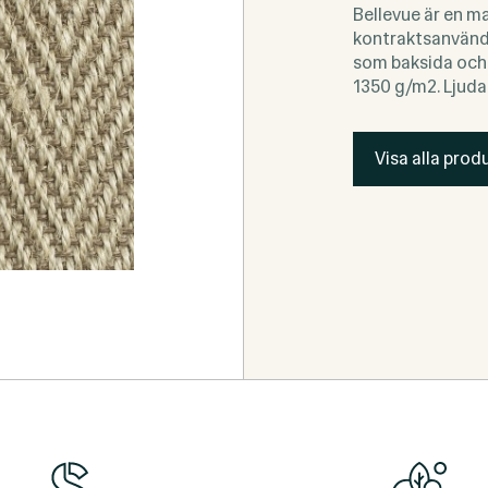
Bellevue är en m
kontraktsanvändn
som baksida och 
1350 g/m2. Ljudab
Visa alla produ