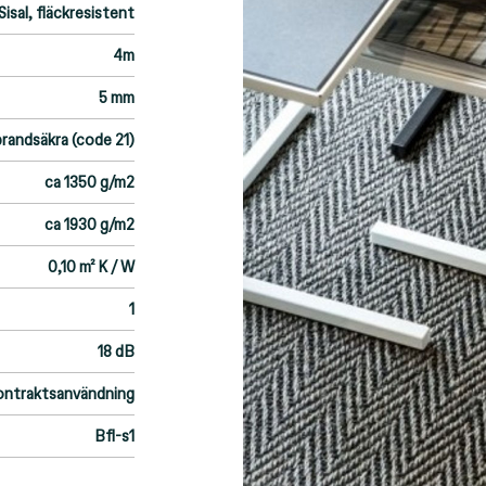
isal, fläckresistent
4m
5 mm
randsäkra (code 21)
ca 1350 g/m2
ca 1930 g/m2
0,10 m² K / W
1
18 dB
ontraktsanvändning
Bfl-s1