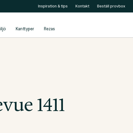
Inspiration & tips
Kontakt
Beställ provbox
iljö
Kanttyper
Rezas
evue 1411