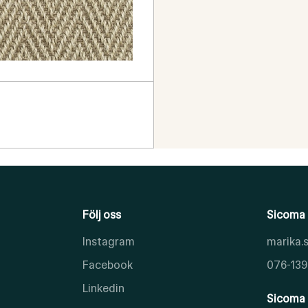
Följ oss
Sicoma 
Instagram
marika
Facebook
076-139
Linkedin
Sicoma 