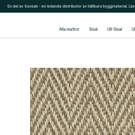
En del av Sonsab - en ledande distributör av hållbara byggmaterial. Lä
Alla mattor
Sisal
Ull-Sisal
Ul