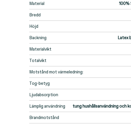
Material
100% S
Bredd
Höjd
Backning
Latex b
Materialvikt
Totalvikt
Motstånd mot värmeledning:
Tog-betyg
Ljudabsorption
Lämplig användning
tung hushållsanvändning och k
Brandmotstånd