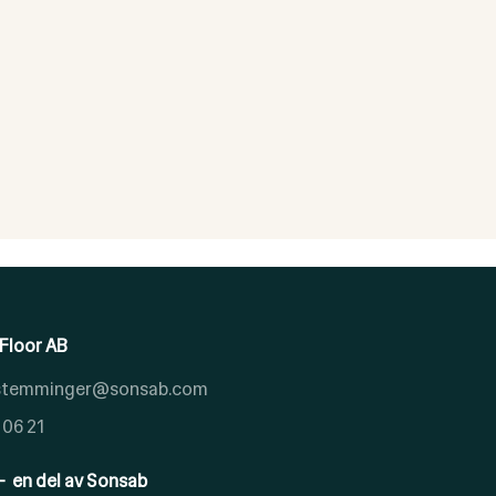
Floor AB
.stemminger@sonsab.com
 06 21
- en del av Sonsab