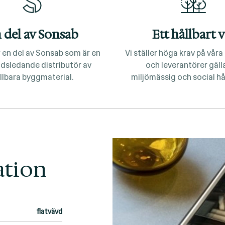
 del av Sonsab
Ett hållbart v
 en del av Sonsab som är en
Vi ställer höga krav på vår
dsledande distributör av
och leverantörer gäl
llbara byggmaterial.
miljömässig och social hå
ation
flatvävd