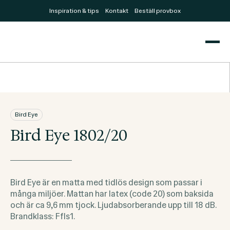
Inspiration & tips
Kontakt
Beställ provbox
Bird Eye
Bird Eye 1802/20
Bird Eye är en matta med tidlös design som passar i
många miljöer. Mattan har latex (code 20) som baksida
och är ca 9,6 mm tjock. Ljudabsorberande upp till 18 dB.
Brandklass: Ffls1.