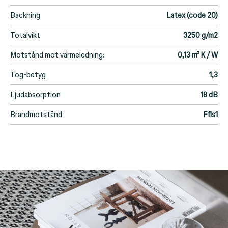
Backning
Latex (code 20)
Totalvikt
3250 g/m2
Motstånd mot värmeledning:
0,13 m² K / W
Tog-betyg
1,3
Ljudabsorption
18 dB
Brandmotstånd
Ffls1