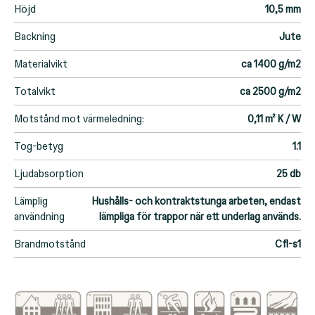
Höjd
10,5 mm
Backning
Jute
Materialvikt
ca 1400 g/m2
Totalvikt
ca 2500 g/m2
Motstånd mot värmeledning:
0,11 m² K / W
Tog-betyg
1.1
Ljudabsorption
25 db
Lämplig
Hushålls- och kontraktstunga arbeten, endast
användning
lämpliga för trappor när ett underlag används.
Brandmotstånd
Cfl-s1