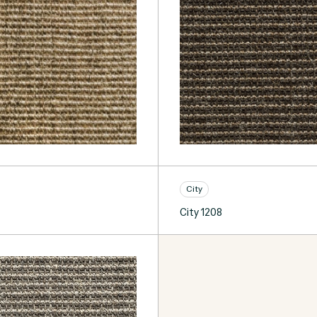
City
City 1208