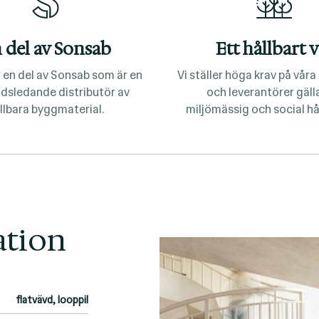
 del av Sonsab
Ett hållbart v
 en del av Sonsab som är en
Vi ställer höga krav på vår
dsledande distributör av
och leverantörer gäl
llbara byggmaterial.
miljömässig och social hå
ation
flatvävd, looppil