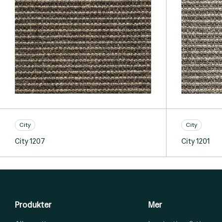
City
City
City 1207
City 1201
Produkter
Mer