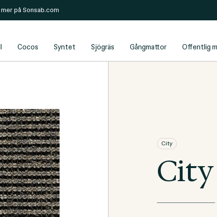
s mer på
Sonsab.com
l
Cocos
Syntet
Sjögräs
Gångmattor
Offentlig m
City
City