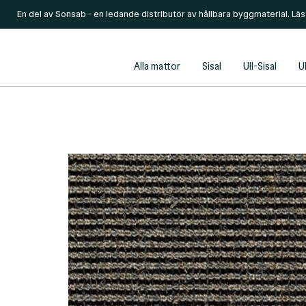
En del av Sonsab - en ledande distributör av hållbara byggmaterial. Lä
Alla mattor
Sisal
Ull-Sisal
Ul