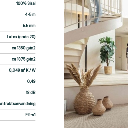
100% Sisal
4-5 m
5.5 mm
Latex (code 20)
ca 1350 g/m2
ca 1875 g/m2
0,049 m² K / W
0,49
18 dB
kontraktsanvändning
Efl-s1