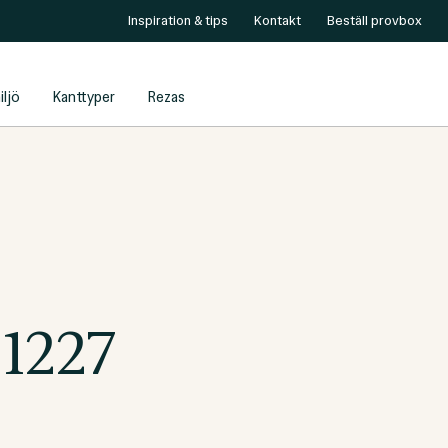
Inspiration & tips
Kontakt
Beställ provbox
iljö
Kanttyper
Rezas
 1227