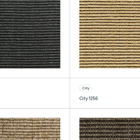
City
City 1256