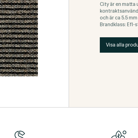
City är en matta 
kontraktsanvändn
och är ca 5.5 mm
Brandklass: Efl-s
Visa alla produ