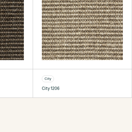
City
City 1206