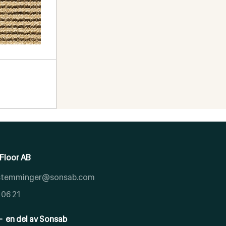
Floor AB
.stemminger@sonsab.com
 06 21
- en del av Sonsab