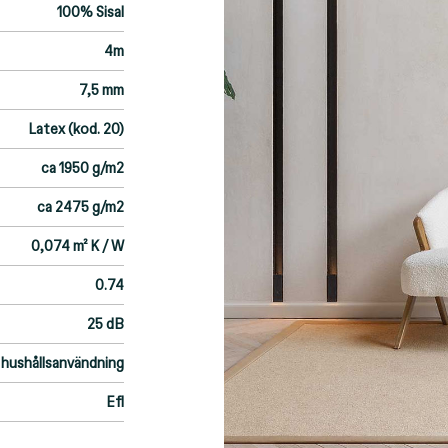
100% Sisal
4m
7,5 mm
Latex (kod. 20)
ca 1950 g/m2
ca 2475 g/m2
0,074 m² K / W
0.74
25 dB
hushållsanvändning
Efl