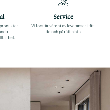
al
Service
a produkter
Vi förstår värdet av leveranser i rätt
lande
tid och på rätt plats.
llbarhet.