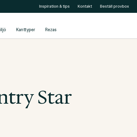
Inspiration & tips
Kontakt
Beställ provbox
iljö
Kanttyper
Rezas
try Star
5