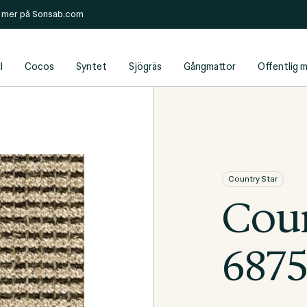
s mer på
Sonsab.com
l
Cocos
Syntet
Sjögräs
Gångmattor
Offentlig m
Country Star
Coun
687