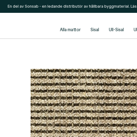
En del av Sonsab - en ledande distributör av hållbara byggmaterial. Lä
Alla mattor
Sisal
Ull-Sisal
Ul