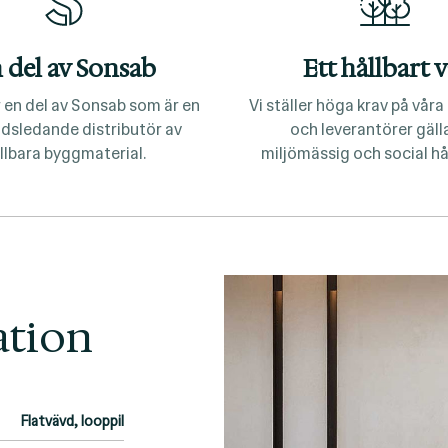
 del av Sonsab
Ett hållbart v
 en del av Sonsab som är en
Vi ställer höga krav på vår
dsledande distributör av
och leverantörer gäl
llbara byggmaterial.
miljömässig och social hå
ation
Flatvävd, looppil