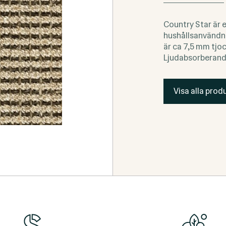
Country Star är 
hushållsanvändni
är ca 7,5 mm tjo
Ljudabsorberande 
Visa alla produ