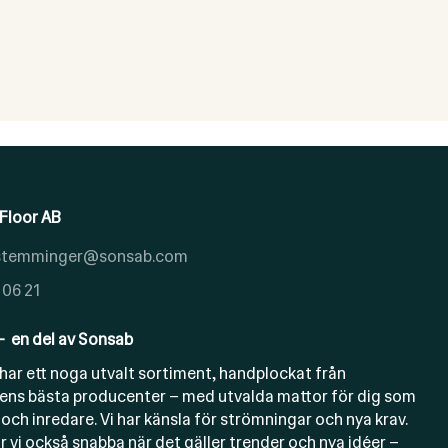
Floor AB
.stemminger@sonsab.com
 06 21
- en del av Sonsab
har ett noga utvalt sortiment, handplockat från
ens bästa producenter – med utvalda mattor för dig som
 och inredare. Vi har känsla för strömningar och nya krav.
r vi också snabba när det gäller trender och nya idéer –