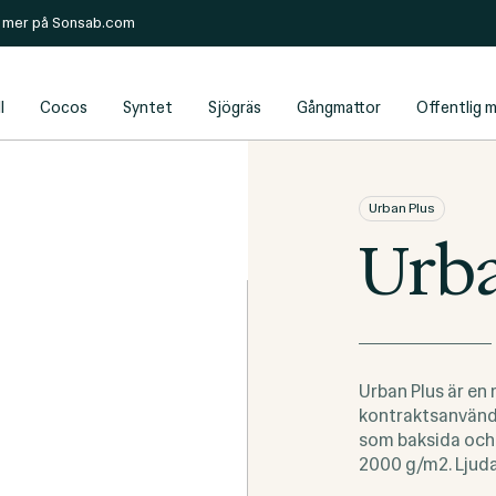
s mer på
Sonsab.com
l
Cocos
Syntet
Sjögräs
Gångmattor
Offentlig m
Urban Plus
Urba
Urban Plus är en
kontraktsanvändn
som baksida och 
2000 g/m2. Ljudab