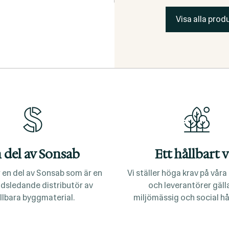
Visa alla produ
 del av Sonsab
Ett hållbart v
 en del av Sonsab som är en
Vi ställer höga krav på vår
dsledande distributör av
och leverantörer gäl
llbara byggmaterial.
miljömässig och social hå