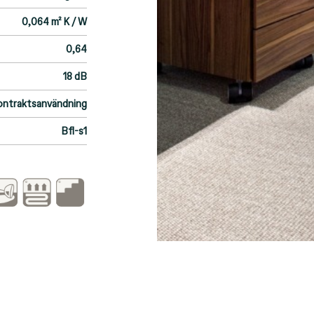
0,064 m² K / W
0,64
18 dB
kontraktsanvändning
Bfl-s1