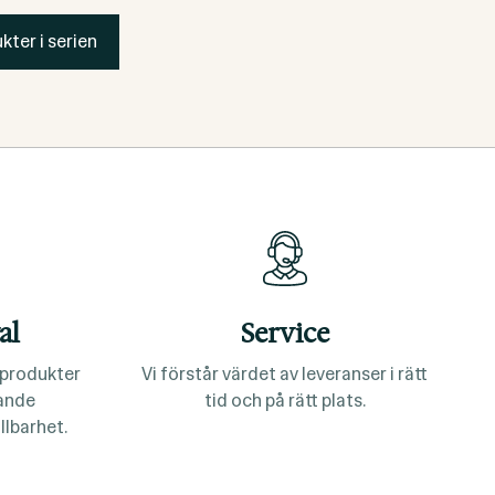
kter i serien
al
Service
a produkter
Vi förstår värdet av leveranser i rätt
lande
tid och på rätt plats.
llbarhet.