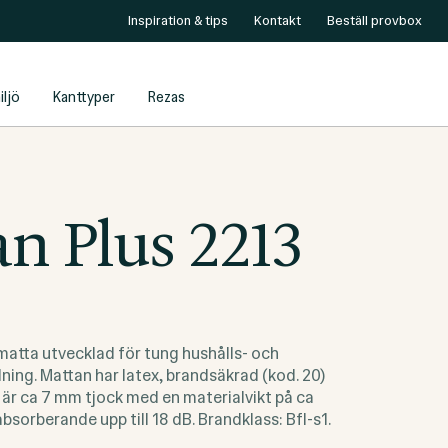
Inspiration & tips
Kontakt
Beställ provbox
iljö
Kanttyper
Rezas
n Plus 2213
 matta utvecklad för tung hushålls- och
ing. Mattan har latex, brandsäkrad (kod. 20)
är ca 7 mm tjock med en materialvikt på ca
sorberande upp till 18 dB. Brandklass: Bfl-s1.