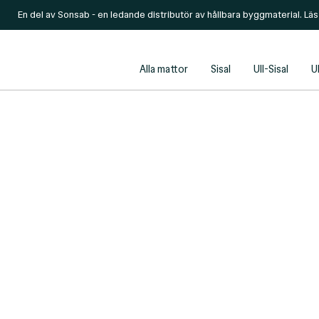
En del av Sonsab - en ledande distributör av hållbara byggmaterial. Lä
Alla mattor
Sisal
Ull-Sisal
Ul