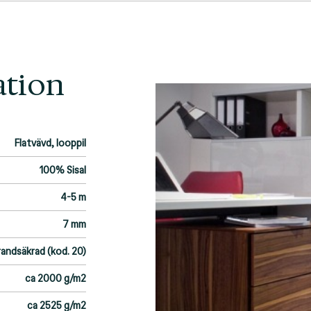
ation
Flatvävd, looppil
100% Sisal
4-5 m
7 mm
randsäkrad (kod. 20)
ca 2000 g/m2
ca 2525 g/m2