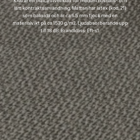
Kivu är en matta utvecklad för medum hushålls- och
lätt kontraktsanvändning. Mattan har latex (kod. 21)
som baksida och är ca 6.5 mm tjock med en
materialvikt på ca 1530 g/m2. Ljudabsorberande upp
till 18 dB. Brandklass: Efl-s1.