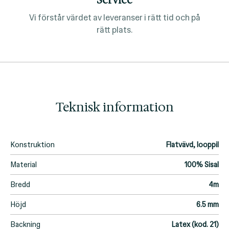
Service
Vi förstår värdet av leveranser i rätt tid och på
rätt plats.
Teknisk information
Konstruktion
Flatvävd, looppil
Material
100% Sisal
Bredd
4m
Höjd
6.5 mm
Backning
Latex (kod. 21)