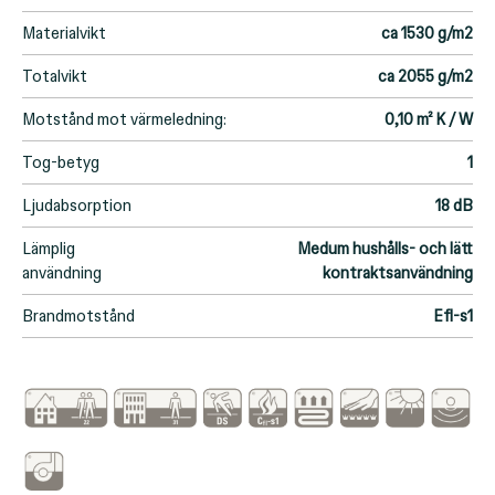
Materialvikt
ca 1530 g/m2
Totalvikt
ca 2055 g/m2
Motstånd mot värmeledning:
0,10 m² K / W
Tog-betyg
1
Ljudabsorption
18 dB
Lämplig
Medum hushålls- och lätt
användning
kontraktsanvändning
Brandmotstånd
Efl-s1