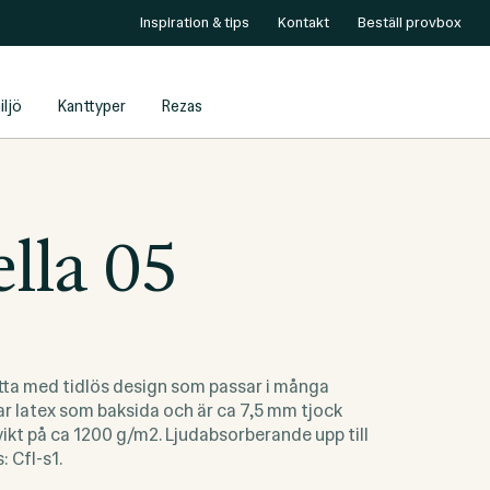
Inspiration & tips
Kontakt
Beställ provbox
iljö
Kanttyper
Rezas
ella 05
atta med tidlös design som passar i många
ar latex som baksida och är ca 7,5 mm tjock
ikt på ca 1200 g/m2. Ljudabsorberande upp till
: Cfl-s1.