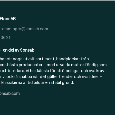
Floor AB
.stemminger@sonsab.com
 06 21
- en del av Sonsab
har ett noga utvalt sortiment, handplockat från
ens bästa producenter – med utvalda mattor för dig som
 och inredare. Vi har känsla för strömningar och nya krav.
r vi också snabba när det gäller trender och nya idéer –
klassikerna alltid bildar en stabil grund.
sonsab.com