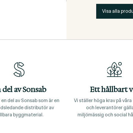
Visa alla produ
 del av Sonsab
Ett hållbart v
 en del av Sonsab som är en
Vi ställer höga krav på vår
dsledande distributör av
och leverantörer gäl
llbara byggmaterial.
miljömässig och social hå