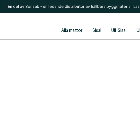
En del av Sonsab - en ledande distributör av hållbara byggmaterial. Lä
Alla mattor
Sisal
Ull-Sisal
Ul