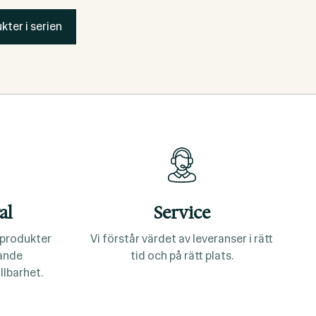
kter i serien
al
Service
a produkter
Vi förstår värdet av leveranser i rätt
lande
tid och på rätt plats.
llbarhet.