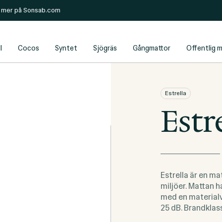
s mer på
Sonsab.com
l
Cocos
Syntet
Sjögräs
Gångmattor
Offentlig m
Estrella
Estr
Estrella är en m
miljöer. Mattan h
med en materialv
25 dB. Brandklass