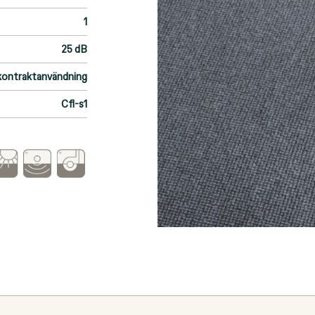
1
25 dB
kontraktanvändning
Cfl-s1