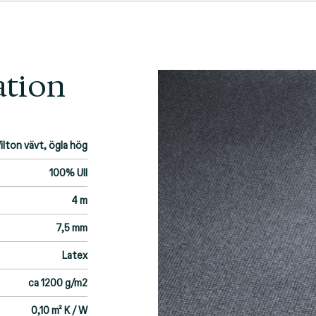
ation
ilton vävt, ögla hög
100% Ull
4 m
7,5 mm
Latex
ca 1200 g/m2
0,10 m² K / W