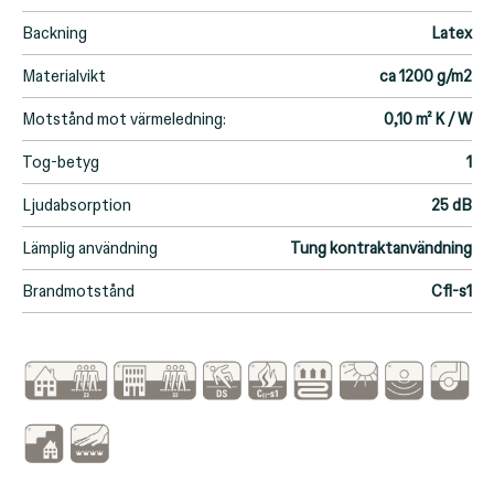
Backning
Latex
Materialvikt
ca 1200 g/m2
Motstånd mot värmeledning:
0,10 m² K / W
Tog-betyg
1
Ljudabsorption
25 dB
Lämplig användning
Tung kontraktanvändning
Brandmotstånd
Cfl-s1