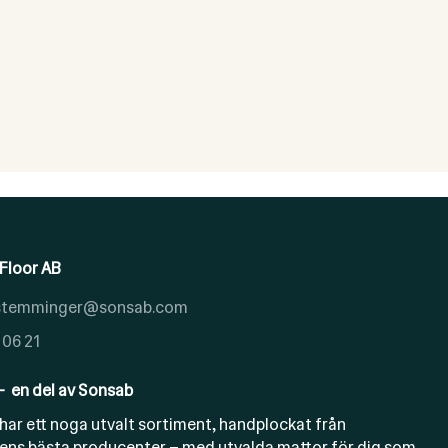
Floor AB
.stemminger@sonsab.com
 06 21
- en del av Sonsab
har ett noga utvalt sortiment, handplockat från
ens bästa producenter – med utvalda mattor för dig som