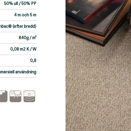
50% ull / 50% PP
4 m och 5 m
bac® (efter bredd)
840g / m²
0,08 m2 K / W
0,8
mmersiell användning