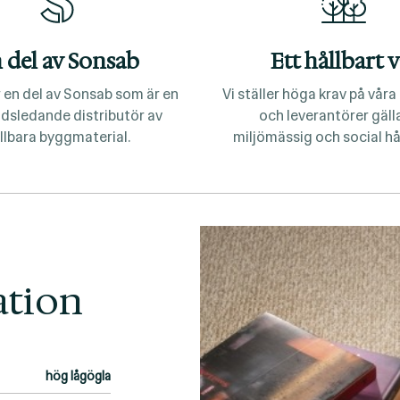
 del av Sonsab
Ett hållbart v
 en del av Sonsab som är en
Vi ställer höga krav på vår
dsledande distributör av
och leverantörer gäl
llbara byggmaterial.
miljömässig och social hå
ation
hög lågögla