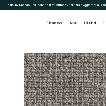
En del av Sonsab - en ledande distributör av hållbara byggmaterial. Lä
Alla mattor
Sisal
Ull-Sisal
Ul