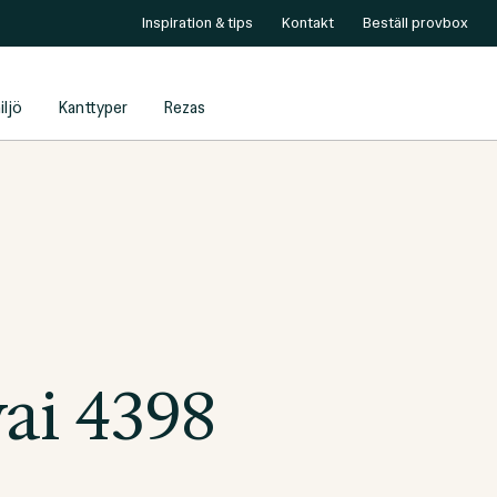
Inspiration & tips
Kontakt
Beställ provbox
iljö
Kanttyper
Rezas
ai 4398