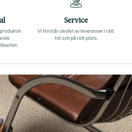
al
Service
a produkter
Vi förstår värdet av leveranser i rätt
lande
tid och på rätt plats.
llbarhet.