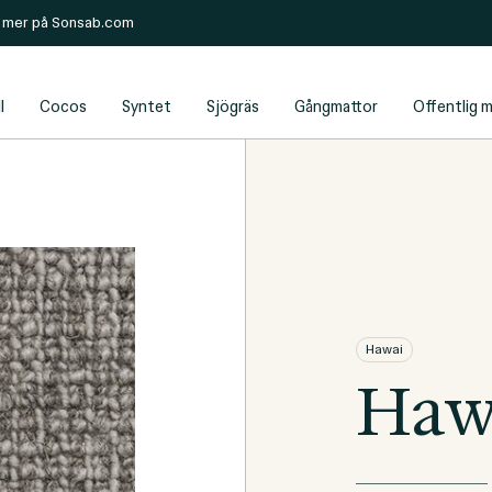
s mer på
Sonsab.com
l
Cocos
Syntet
Sjögräs
Gångmattor
Offentlig m
Hawai
Haw