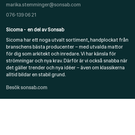
marika.stemminger@sonsab.com
076-139 06 21
Sicoma - en del av Sonsab
Sicoma har ett noga utvalt sortiment, handplockat från
branschens bästa producenter – med utvalda mattor
för dig som arkitekt och inredare. Vi har känsla för
strömningar och nya krav. Därför är vi också snabba när
det gäller trender och nya idéer – även om klassikerna
alltid bildar en stabil grund.
Besök sonsab.com
Copyright 2025 © Sicoma en del av Sonsab