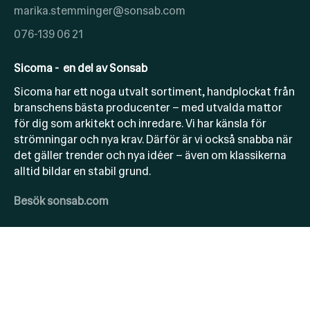
marika.stemminger@sonsab.com
076-139 06 21
Sicoma - en del av Sonsab
Sicoma har ett noga utvalt sortiment, handplockat från
branschens bästa producenter – med utvalda mattor
för dig som arkitekt och inredare. Vi har känsla för
strömningar och nya krav. Därför är vi också snabba när
det gäller trender och nya idéer – även om klassikerna
alltid bildar en stabil grund.
Besök sonsab.com
Copyright 2025 © Sicoma en del av Sonsab