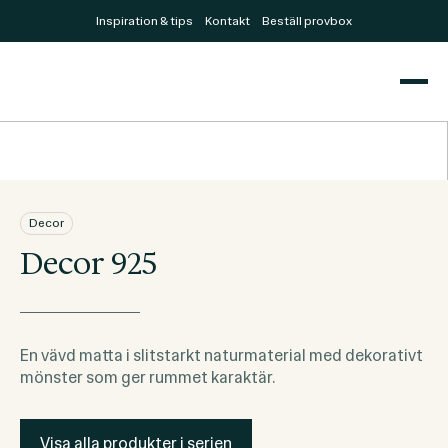
Inspiration & tips
Kontakt
Beställ provbox
Decor
Decor 925
En vävd matta i slitstarkt naturmaterial med dekorativt
mönster som ger rummet karaktär.
Visa alla produkter i serien