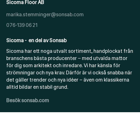
Sicoma Floor AB
marika.stemminger@sonsab.com
076-139 06 21
Sicoma - en del av Sonsab
Sicoma har ett noga utvalt sortiment, handplockat från
branschens bästa producenter – med utvalda mattor
för dig som arkitekt och inredare. Vi har känsla för
strömningar och nya krav. Därför är vi också snabba när
det gäller trender och nya idéer – även om klassikerna
alltid bildar en stabil grund.
Besök sonsab.com
Copyright 2025 © Sicoma en del av Sonsab