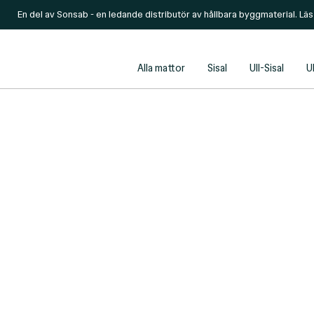
En del av Sonsab - en ledande distributör av hållbara byggmaterial. Lä
Alla mattor
Sisal
Ull-Sisal
Ul