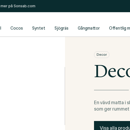
s mer på
Sonsab.com
l
Cocos
Syntet
Sjögräs
Gångmattor
Offentlig m
Decor
Deco
En vävd matta i 
som ger rummet 
Visa alla produ