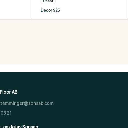
Decor
Decor 925
Floor AB
.stemminger@sonsab.com
 06 21
- en del av Sonsab