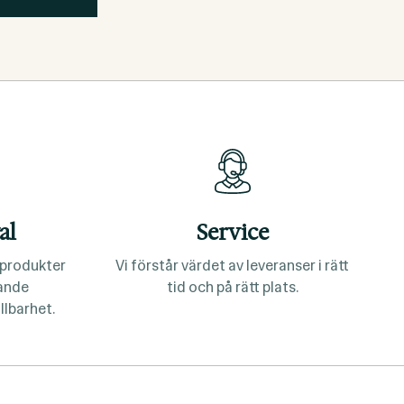
al
Service
a produkter
Vi förstår värdet av leveranser i rätt
lande
tid och på rätt plats.
llbarhet.