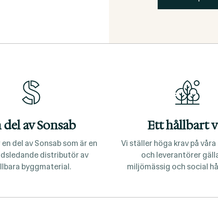
 del av Sonsab
Ett hållbart v
 en del av Sonsab som är en
Vi ställer höga krav på vår
dsledande distributör av
och leverantörer gäl
llbara byggmaterial.
miljömässig och social hå