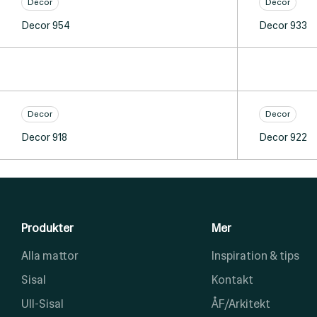
Decor
Decor
Decor 954
Decor 933
Decor
Decor
Decor 918
Decor 922
Produkter
Mer
Alla mattor
Inspiration & tips
Sisal
Kontakt
Ull-Sisal
ÅF/Arkitekt