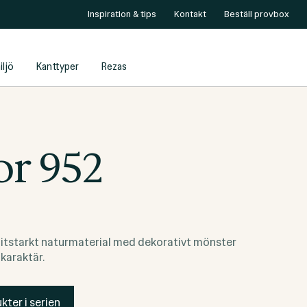
Inspiration & tips
Kontakt
Beställ provbox
iljö
Kanttyper
Rezas
r 952
slitstarkt naturmaterial med dekorativt mönster
karaktär.
kter i serien