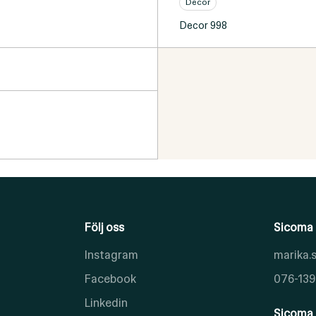
Decor
Decor 998
Följ oss
Sicoma 
Instagram
marika
Facebook
076-139
Linkedin
Sicoma 