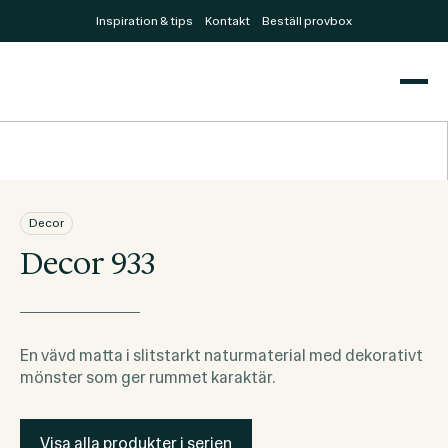
Inspiration & tips
Kontakt
Beställ provbox
Decor
Decor 933
En vävd matta i slitstarkt naturmaterial med dekorativt
mönster som ger rummet karaktär.
Visa alla produkter i serien