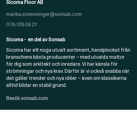
Sicoma Floor AB
marika.stemminger@sonsab.com
076-139 06 21
Sicoma - en del av Sonsab
Sicoma har ett noga utvalt sortiment, handplockat från
branschens bästa producenter – med utvalda mattor
för dig som arkitekt och inredare. Vi har känsla för
strömningar och nya krav. Därför är vi också snabba när
det gäller trender och nya idéer – även om klassikerna
alltid bildar en stabil grund.
Besök sonsab.com
Copyright 2025 © Sicoma en del av Sonsab